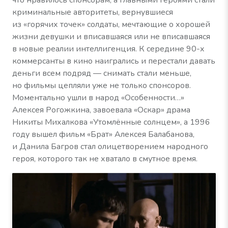
что нравилось спонсорам, а главными героями стали
криминальные авторитеты, вернувшиеся
из «горячих точек» солдаты, мечтающие о хорошей
жизни девушки и вписавшаяся или не вписавшаяся
в новые реалии интеллигенция. К середине 90-х
коммерсанты в кино наигрались и перестали давать
деньги всем подряд — снимать стали меньше,
но фильмы цепляли уже не только спонсоров.
Моментально ушли в народ «Особенности…»
Алексея Рогожкина, завоевала «Оскар» драма
Никиты Михалкова «Утомлённые солнцем», а 1996
году вышел фильм «Брат» Алексея Балабанова,
и Данила Багров стал олицетворением народного
героя, которого так не хватало в смутное время.