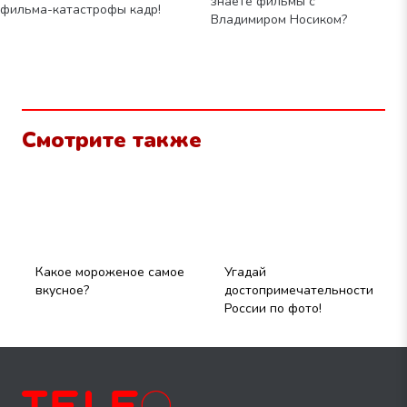
знаете фильмы с
фильма-катастрофы кадр!
Владимиром Носиком?
Смотрите также
Какое мороженое самое
Угадай
Х
вкусное?
достопримечательности
м
России по фото!