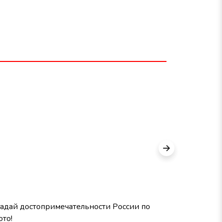
гадай достопримечательности России по
Хорошо ли
ото!
сказкам П