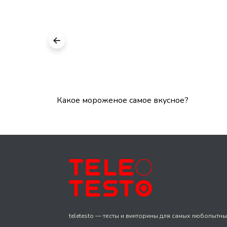
Какое мороженое самое вкусное?
teletesto — тесты и викторины для самых любопытны