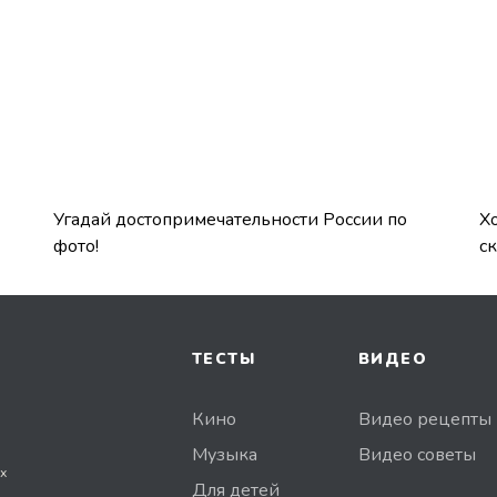
Угадай достопримечательности России по
Х
фото!
с
ТЕСТЫ
ВИДЕО
Кино
Видео рецепты
Музыка
Видео советы
х
Для детей