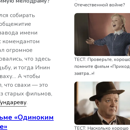
бимую мелодраму?
Отечественной войне?
лся собирать
 общежитие
 завода имени
с комендантом
ал огромное
вались, что здесь
ТЕСТ: Проверьте, хорошо
помните фильм «Приход
ьбу, и тогда Инин
завтра...»!
ваху… А чтобы
 что свахи — это
з старых фильмов,
Гундареву
.
льме «Одиноким
е»
ТЕСТ: Насколько хорошо