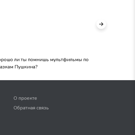
орошо ли ты помнишь мультфильмы по
Твой геро
казкам Пушкина?
О проекте
Обратная связь