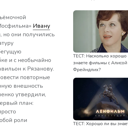
съёмочной
«Мосфильма»
Ивану
, но они получились
атуру
бегущую
ТЕСТ: Насколько хорошо
ке и с необычайно
знаете фильмы с Алисой
авильон к Рязанову.
Фрейндлих?
ровести повторные
орную внешность
ченко утвердили,
первый план:
просто
обой роли
ТЕСТ: Хорошо ли вы знае