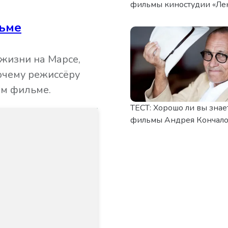
фильмы киностудии «Ле
льме
 жизни на Марсе,
очему режиссёру
ом фильме.
ТЕСТ: Хорошо ли вы знае
фильмы Андрея Кончало