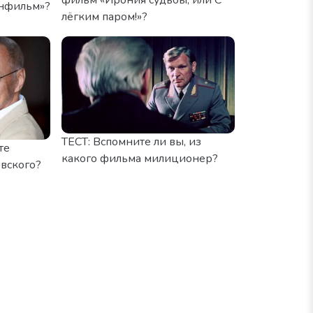
нфильм»?
лёгким паром!»?
ТЕСТ: Вспомните ли вы, из
те
какого фильма милиционер?
вского?