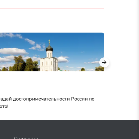
гадай достопримечательности России по
Хорошо ли
ото!
сказкам П
О проекте