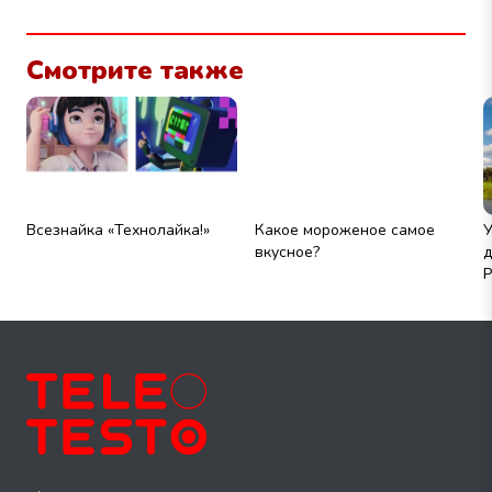
Смотрите также
Всезнайка «Технолайка!»
Какое мороженое самое
У
вкусное?
д
Р