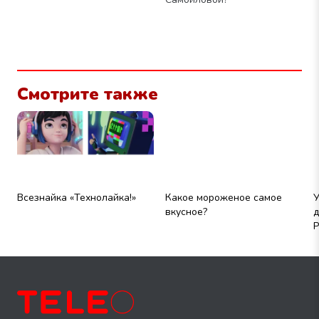
Смотрите также
Всезнайка «Технолайка!»
Какое мороженое самое
У
вкусное?
д
Р