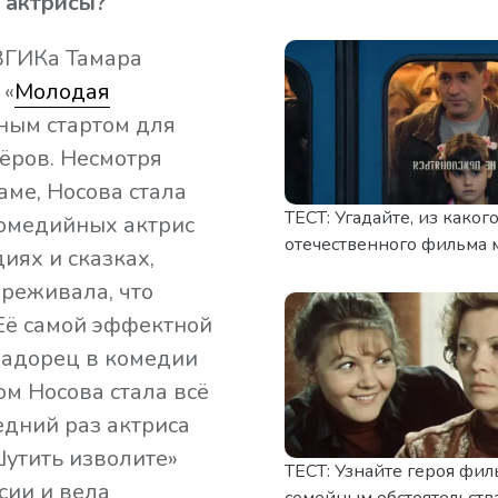
 актрисы?
ВГИКа Тамара
 «
Молодая
шным стартом для
ёров. Несмотря
аме, Носова стала
ТЕСТ: Угадайте, из каког
комедийных актрис
отечественного фильма 
иях и сказках,
ереживала, что
 Её самой эффектной
вадорец в комедии
том Носова стала всё
едний раз актриса
Шутить изволите»
ТЕСТ: Узнайте героя фил
сии и вела
семейным обстоятельств