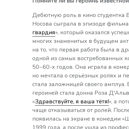
Помните ли вы героинь известной
Дебютную роль в кино студентка 
Носова сыграла в эпизоде фильма
гвардия
», который оказался успе
многих знаменитых в будущем акт
на то, что первая работа была в др
одной из самых востребованных 
50−60-х годов. Она играла в комед
но мечтала о серьёзных ролях и п
стала заложницей своего амплуа.
героиней стала донна Роза Д'Аль
«
Здравствуйте, я ваша тётя!
», а по
чаще отказываться от ролей. Посл
появилась на экране в комедии «
1999 года, а после ушла из профес