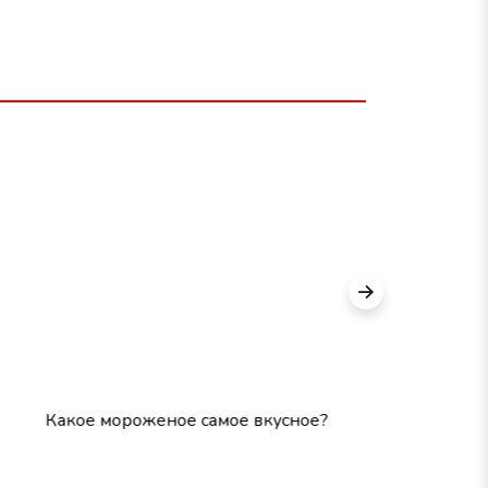
акое мороженое самое вкусное?
Угадай до
фото!