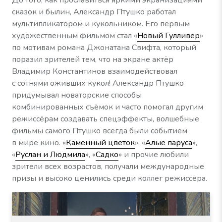
До того, как прославиться яркими экранизациями
сказок и былин, Александр Птушко работал
мультипликатором и кукольником. Его первым
художественным фильмом стал «
Новый Гулливер
»
по мотивам романа Джонатана Свифта, который
поразил зрителей тем, что на экране актёр
Владимир Константинов взаимодействовал
с сотнями оживших кукол! Александр Птушко
придумывал новаторские способы
комбинированных съёмок и часто помогал другим
режиссёрам создавать спецэффекты, волшебные
фильмы самого Птушко всегда были событием
в мире кино. «
Каменный цветок
», «
Алые паруса
»,
«
Руслан и Людмила
», «
Садко
» и прочие любили
зрители всех возрастов, получали международные
призы и высоко ценились среди коллег режиссёра.