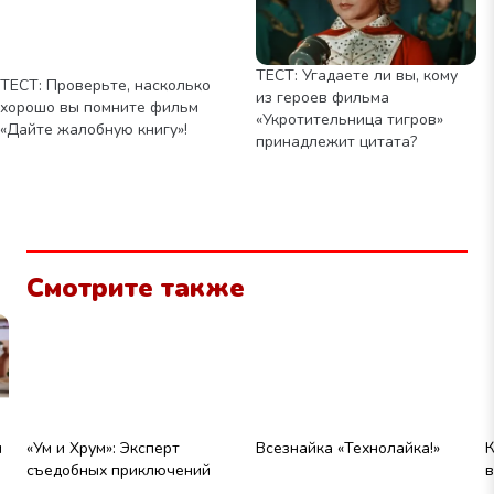
ТЕСТ: Угадаете ли вы, кому
ТЕСТ: Проверьте, насколько
из героев фильма
хорошо вы помните фильм
«Укротительница тигров»
«Дайте жалобную книгу»!
принадлежит цитата?
Смотрите также
и
«Ум и Хрум»: Эксперт
Всезнайка «Технолайка!»
К
съедобных приключений
в